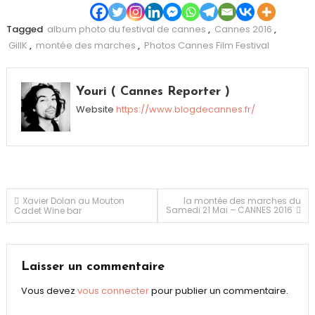
Tagged
album photo du festival de cannes
,
Cannes 2016
,
GillK
,
montée des marches
,
Photos Cannes Film Festival
Youri ( Cannes Reporter )
Website
https://www.blogdecannes.fr/
Navigation
Xavier Dolan au Mouton
la montée des marches du
Samedi 21 Mai – CANNES 2016
Cadet Wine bar
de
l’article
Laisser un commentaire
Vous devez
vous connecter
pour publier un commentaire.