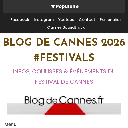
Skip
# Populaire
To
Content
Facebook
Instagram
Youtube
Contact
Partenaires
Cannes Soundtrack
BLOG DE CANNES 2026
#FESTIVALS
INFOS, COULISSES & ÉVÉNEMENTS DU
FESTIVAL DE CANNES
Menu