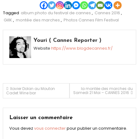
Tagged
album photo du festival de cannes
,
Cannes 2016
,
GillK
,
montée des marches
,
Photos Cannes Film Festival
Youri ( Cannes Reporter )
Website
https://www.blogdecannes.fr/
Navigation
Xavier Dolan au Mouton
la montée des marches du
Samedi 21 Mai – CANNES 2016
Cadet Wine bar
de
l’article
Laisser un commentaire
Vous devez
vous connecter
pour publier un commentaire.