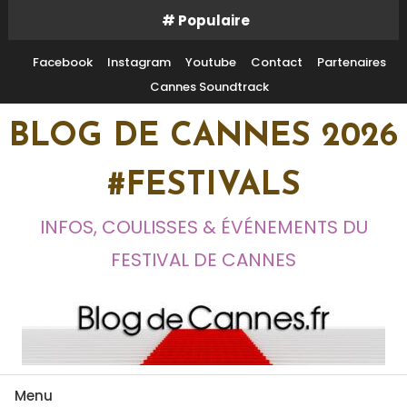
Skip
# Populaire
To
Content
Facebook
Instagram
Youtube
Contact
Partenaires
Cannes Soundtrack
BLOG DE CANNES 2026
#FESTIVALS
INFOS, COULISSES & ÉVÉNEMENTS DU
FESTIVAL DE CANNES
Menu