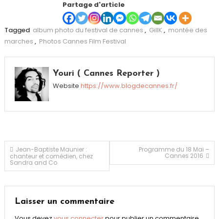
Partage d'article
Tagged
album photo du festival de cannes
,
GillK
,
montée des
marches
,
Photos Cannes Film Festival
Youri ( Cannes Reporter )
Website
https://www.blogdecannes.fr/
Navigation
Jean-Baptiste Maunier :
Programme du 18 Mai –
Cannes 2016
chanteur et comédien, chez
Sandra and Co
de
l’article
Laisser un commentaire
Vous devez
vous connecter
pour publier un commentaire.