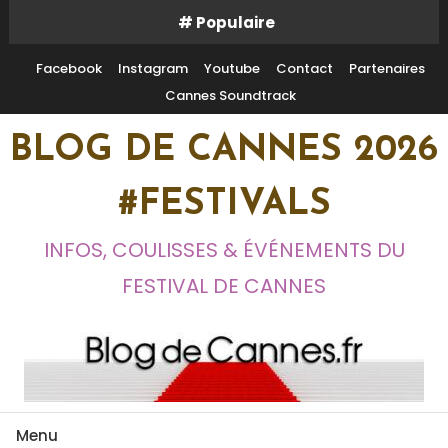
Skip
# Populaire
To
Content
Facebook
Instagram
Youtube
Contact
Partenaires
Cannes Soundtrack
BLOG DE CANNES 2026
#FESTIVALS
INFOS, COULISSES & ÉVÉNEMENTS DU
FESTIVAL DE CANNES
Menu