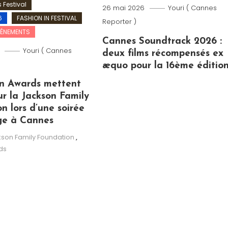
 Festival
26 mai 2026
Youri ( Cannes
6
FASHION IN FESTIVAL
Reporter )
VÉNEMENTS
Cannes Soundtrack 2026 :
Youri ( Cannes
deux films récompensés ex
æquo pour la 16ème éditio
n Awards mettent
ur la Jackson Family
n lors d’une soirée
ge à Cannes
son Family Foundation
,
ds