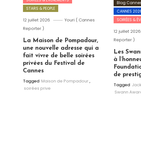
Blog Cannes
STARS & PEOPLE
CANNES 202
SOIRÉES & É
12 juillet 2026
Youri ( Cannes
Reporter )
12 juillet 2026
Reporter )
La Maison de Pompadour,
une nouvelle adresse qui a
Les Swan
fait vivre de belle soirées
à l’honne
privées du Festival de
Foundatio
Cannes
de presti
Tagged
Maison de Pompadour
,
Tagged
Jack
soirées prive
Swann Awar