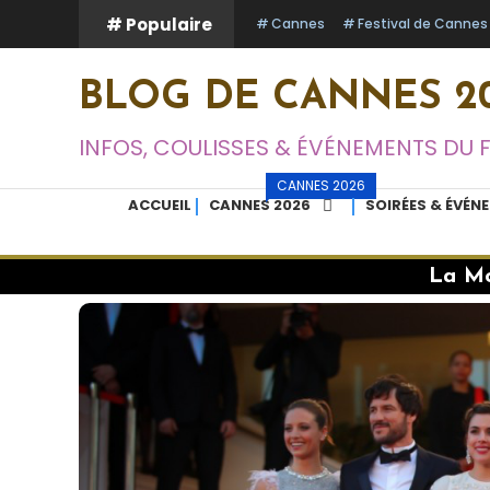
Skip
# Populaire
Cannes
Festival de Cannes
To
Content
BLOG DE CANNES 20
INFOS, COULISSES & ÉVÉNEMENTS DU 
CANNES 2026
ACCUEIL
CANNES 2026
SOIRÉES & ÉVÉN
La Mo