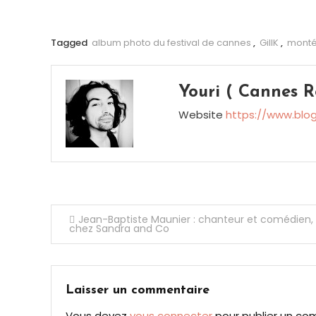
Tagged
album photo du festival de cannes
,
GillK
,
monté
Youri ( Cannes R
Website
https://www.blo
Navigation
Jean-Baptiste Maunier : chanteur et comédien,
chez Sandra and Co
de
l’article
Laisser un commentaire
Vous devez
vous connecter
pour publier un co