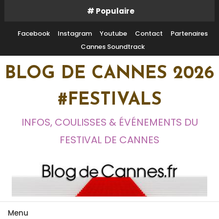
Skip
# Populaire
To
Content
Facebook
Instagram
Youtube
Contact
Partenaires
Cannes Soundtrack
BLOG DE CANNES 2026
#FESTIVALS
INFOS, COULISSES & ÉVÉNEMENTS DU
FESTIVAL DE CANNES
Menu