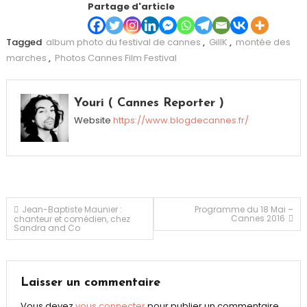
Partage d'article
Tagged
album photo du festival de cannes
,
GillK
,
montée des
marches
,
Photos Cannes Film Festival
Youri ( Cannes Reporter )
Website
https://www.blogdecannes.fr/
Navigation
Jean-Baptiste Maunier :
Programme du 18 Mai –
Cannes 2016
chanteur et comédien, chez
Sandra and Co
de
l’article
Laisser un commentaire
Vous devez
vous connecter
pour publier un commentaire.