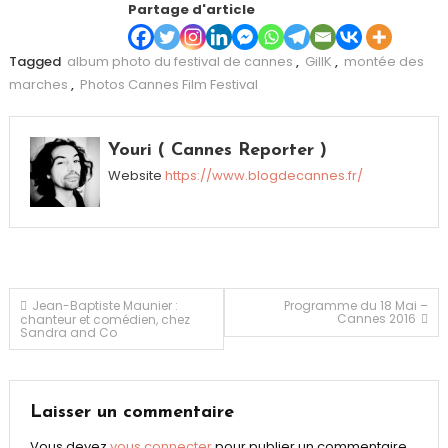
Partage d'article
Tagged
album photo du festival de cannes
,
GillK
,
montée des
marches
,
Photos Cannes Film Festival
Youri ( Cannes Reporter )
Website
https://www.blogdecannes.fr/
Navigation
Jean-Baptiste Maunier :
Programme du 18 Mai –
Cannes 2016
chanteur et comédien, chez
Sandra and Co
de
l’article
Laisser un commentaire
Vous devez
vous connecter
pour publier un commentaire.