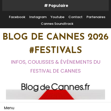
Skip
# Populaire
To
Content
Facebook
Instagram
Youtube
Contact
Partenaires
Cannes Soundtrack
BLOG DE CANNES 2026
#FESTIVALS
INFOS, COULISSES & ÉVÉNEMENTS DU
FESTIVAL DE CANNES
Menu