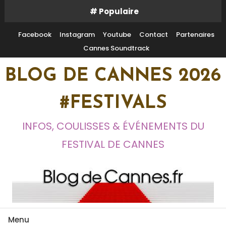
Skip
# Populaire
To
Content
Facebook
Instagram
Youtube
Contact
Partenaires
Cannes Soundtrack
BLOG DE CANNES 2026
#FESTIVALS
INFOS, COULISSES & ÉVÉNEMENTS DU
FESTIVAL DE CANNES
Menu