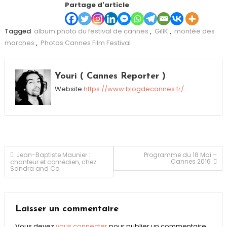
Partage d'article
Tagged
album photo du festival de cannes
,
GillK
,
montée des
marches
,
Photos Cannes Film Festival
Youri ( Cannes Reporter )
Website
https://www.blogdecannes.fr/
Navigation
Jean-Baptiste Maunier :
Programme du 18 Mai –
Cannes 2016
chanteur et comédien, chez
Sandra and Co
de
l’article
Laisser un commentaire
Vous devez
vous connecter
pour publier un commentaire.