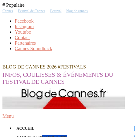
Skip
# Populaire
To
Cannes
Festival de Cannes
Festival
blog de cannes
Content
Facebook
Instagram
Youtube
Contact
Partenaires
Cannes Soundtrack
BLOG DE CANNES 2026 #FESTIVALS
INFOS, COULISSES & ÉVÉNEMENTS DU
FESTIVAL DE CANNES
Menu
ACCUEIL