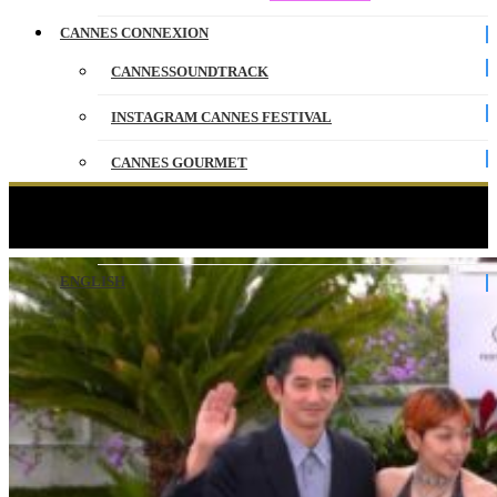
CANNES CONNEXION
CANNESSOUNDTRACK
INSTAGRAM CANNES FESTIVAL
CANNES GOURMET
CONTACT
Monster – Photocall – VF – Cannes 2023
PARTENAIRES
ENGLISH