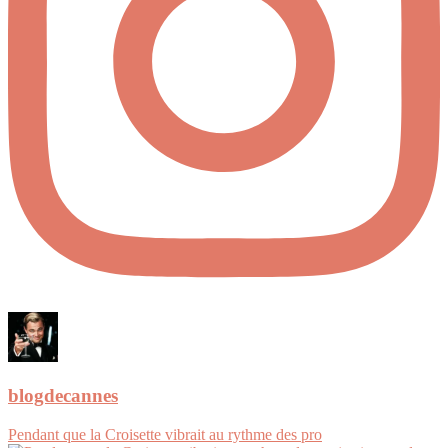
blogdecannes
Pendant que la Croisette vibrait au rythme des pro