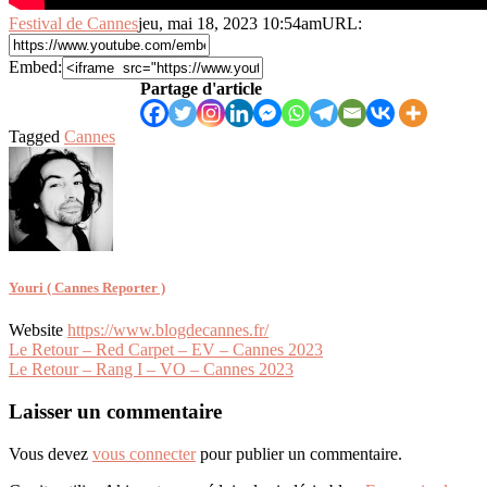
Festival de Cannes
jeu, mai 18, 2023 10:54am
URL:
Embed:
Partage d'article
Tagged
Cannes
Youri ( Cannes Reporter )
Website
https://www.blogdecannes.fr/
Navigation
Le Retour – Red Carpet – EV – Cannes 2023
Le Retour – Rang I – VO – Cannes 2023
de
l’article
Laisser un commentaire
Vous devez
vous connecter
pour publier un commentaire.