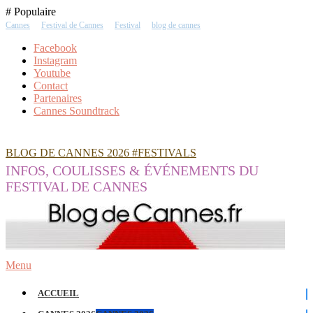
Skip
# Populaire
To
Cannes
Festival de Cannes
Festival
blog de cannes
Content
Facebook
Instagram
Youtube
Contact
Partenaires
Cannes Soundtrack
BLOG DE CANNES 2026 #FESTIVALS
INFOS, COULISSES & ÉVÉNEMENTS DU
FESTIVAL DE CANNES
Menu
ACCUEIL