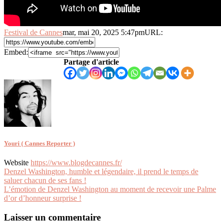
Festival de Cannes
mar, mai 20, 2025 5:47pm
URL:
Embed:
Partage d'article
Youri ( Cannes Reporter )
Website
https://www.blogdecannes.fr/
Navigation
Denzel Washington, humble et légendaire, il prend le temps de
saluer chacun de ses fans !
de
L’émotion de Denzel Washington au moment de recevoir une Palme
l’article
d’or d’honneur surprise !
Laisser un commentaire