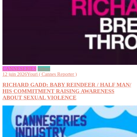
CANNESERIES
videos
12 juin 2026
Youri ( Cannes Reporter )
RICHARD GADD: BABY REINDEER / HALF MAN/
HIS COMMITMENT RAISING AWARENESS
ABOUT SEXUAL VIOLENCE