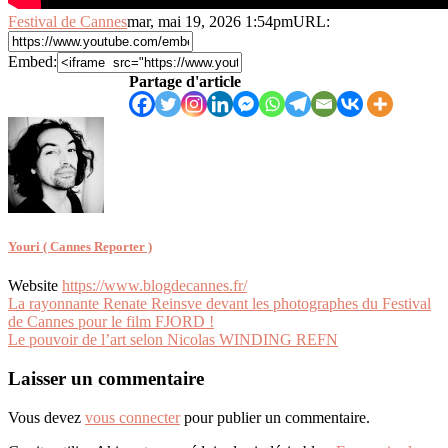
Festival de Cannes
mar, mai 19, 2026 1:54pm
URL:
Embed:
Partage d'article
Youri ( Cannes Reporter )
Website
https://www.blogdecannes.fr/
Navigation
La rayonnante Renate Reinsve devant les photographes du Festival
de Cannes pour le film FJORD !
de
Le pouvoir de l’art selon Nicolas WINDING REFN
l’article
Laisser un commentaire
Vous devez
vous connecter
pour publier un commentaire.