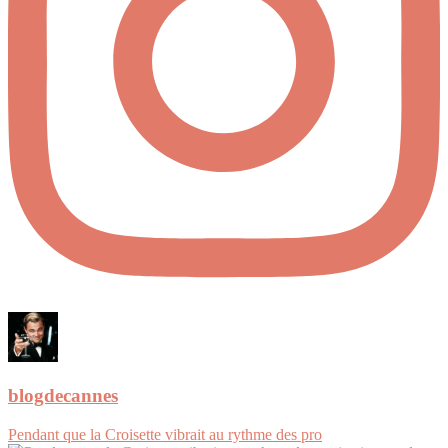
blogdecannes
Pendant que la Croisette vibrait au rythme des pro