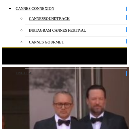
CANNES CONNEXION
CANNESSOUNDTRACK
INSTAGRAM CANNES FESTIVAL
CANNES GOURMET
CONTACT
MINOTAURE – Les Marches – VO – Cannes 2026
PARTENAIRES
ENGLISH