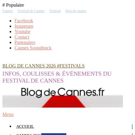
Skip
# Populaire
To
Cannes
Festival de Cannes
Festival
blog de cannes
Content
Facebook
Instagram
Youtube
Contact
Partenaires
Cannes Soundtrack
BLOG DE CANNES 2026 #FESTIVALS
INFOS, COULISSES & ÉVÉNEMENTS DU
FESTIVAL DE CANNES
Menu
ACCUEIL