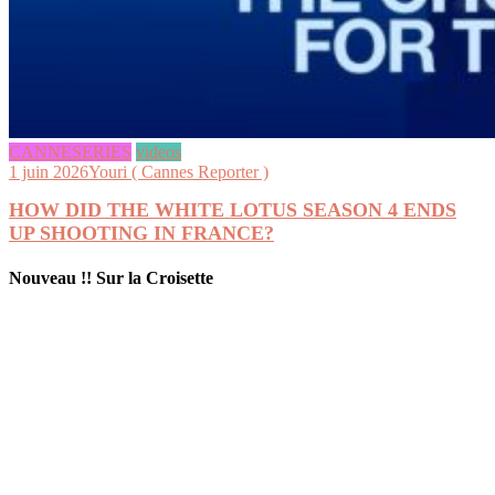
CANNESERIES
videos
1 juin 2026
Youri ( Cannes Reporter )
HOW DID THE WHITE LOTUS SEASON 4 ENDS
UP SHOOTING IN FRANCE?
Nouveau !! Sur la Croisette