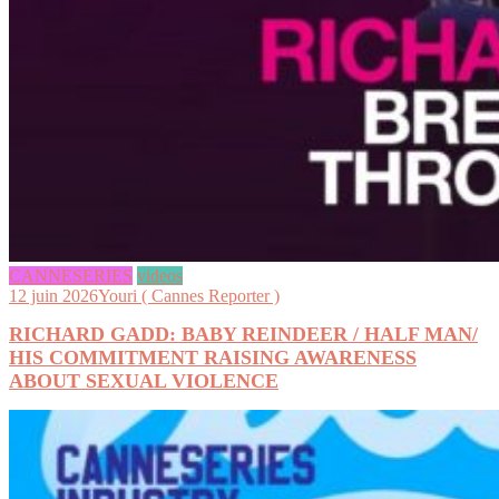
CANNESERIES
videos
12 juin 2026
Youri ( Cannes Reporter )
RICHARD GADD: BABY REINDEER / HALF MAN/
HIS COMMITMENT RAISING AWARENESS
ABOUT SEXUAL VIOLENCE