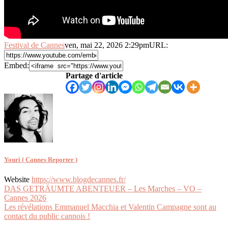
Festival de Cannes
ven, mai 22, 2026 2:29pm
URL:
Embed:
Partage d'article
Youri ( Cannes Reporter )
Website
https://www.blogdecannes.fr/
Navigation
DAS GETRÄUMTE ABENTEUER – Les Marches – VO –
Cannes 2026
de
Les révélations Emmanuel Macchia et Valentin Campagne sont au
l’article
contact du public cannois !