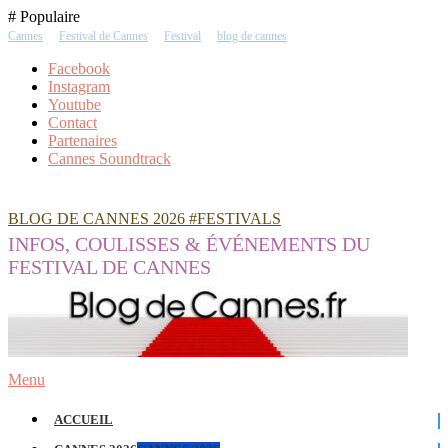
Skip
# Populaire
To
Cannes
Festival de Cannes
Festival
blog de cannes
Content
Facebook
Instagram
Youtube
Contact
Partenaires
Cannes Soundtrack
BLOG DE CANNES 2026 #FESTIVALS
INFOS, COULISSES & ÉVÉNEMENTS DU
FESTIVAL DE CANNES
Menu
ACCUEIL