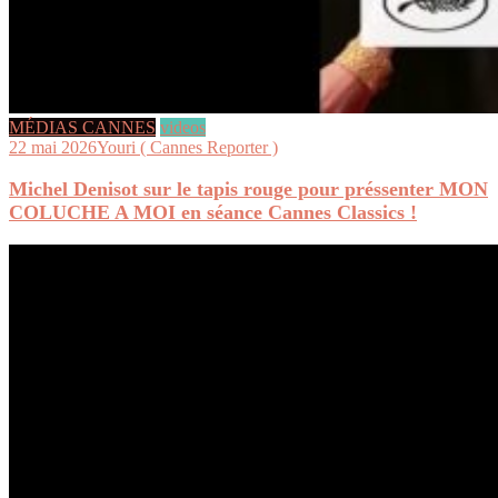
MÉDIAS CANNES
videos
22 mai 2026
Youri ( Cannes Reporter )
Michel Denisot sur le tapis rouge pour préssenter MON
COLUCHE A MOI en séance Cannes Classics !