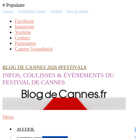
Skip
# Populaire
To
Cannes
Festival de Cannes
Festival
blog de cannes
Content
Facebook
Instagram
Youtube
Contact
Partenaires
Cannes Soundtrack
BLOG DE CANNES 2026 #FESTIVALS
INFOS, COULISSES & ÉVÉNEMENTS DU
FESTIVAL DE CANNES
Menu
ACCUEIL