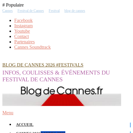
Skip
# Populaire
To
Cannes
Festival de Cannes
Festival
blog de cannes
Content
Facebook
Instagram
Youtube
Contact
Partenaires
Cannes Soundtrack
BLOG DE CANNES 2026 #FESTIVALS
INFOS, COULISSES & ÉVÉNEMENTS DU
FESTIVAL DE CANNES
Menu
ACCUEIL