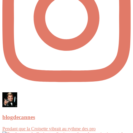
blogdecannes
Pendant que la Croisette vibrait au rythme des pro