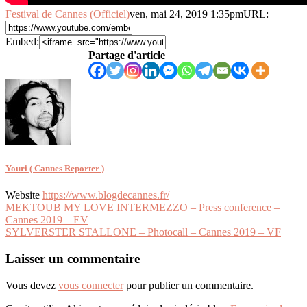
Festival de Cannes (Officiel)
ven, mai 24, 2019 1:35pm
URL:
Embed:
Partage d'article
Youri ( Cannes Reporter )
Website
https://www.blogdecannes.fr/
Navigation
MEKTOUB MY LOVE INTERMEZZO – Press conference –
Cannes 2019 – EV
de
SYLVERSTER STALLONE – Photocall – Cannes 2019 – VF
l’article
Laisser un commentaire
Vous devez
vous connecter
pour publier un commentaire.