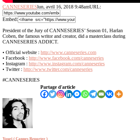
CANNESERIES
lun, avril 16, 2018 9:48am
URL:
Embed:
President of the Jury of CANNESERIES’ Season 01, Harlan
Coben, the famous writor and creator, did a masterclass during
CANNESERIES
ADDICT.
• Official website :
http://www.canneseries.com
• Facebook :
http://www.facebook.com/canneseries
• Instagram :
http://www.instagram.com/canneseries
• Twitter :
http://www.twitter.com/canneseries
#CANNESERIES
Partage d'article
Youri ( Cannes Reporter )