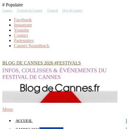
Skip
# Populaire
To
Cannes
Festival de Cannes
Festival
blog de cannes
Content
Facebook
Instagram
Youtube
Contact
Partenaires
Cannes Soundtrack
BLOG DE CANNES 2026 #FESTIVALS
INFOS, COULISSES & ÉVÉNEMENTS DU
FESTIVAL DE CANNES
Menu
ACCUEIL