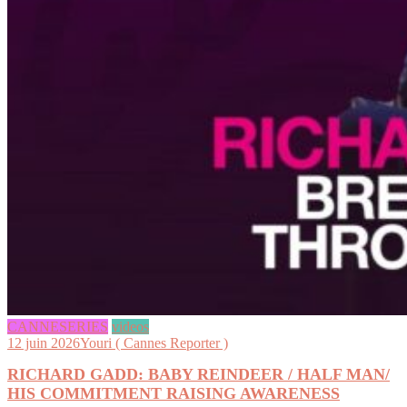
CANNESERIES
videos
12 juin 2026
Youri ( Cannes Reporter )
RICHARD GADD: BABY REINDEER / HALF MAN/
HIS COMMITMENT RAISING AWARENESS