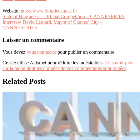
Website
https://www.blogdecannes.fr/
Navigation
State of Happiness – Official Competition – CANNESERIES
Interview David Lisnard, Mayor of Cannes’ City –
de
CANNESERIES
l’article
Laisser un commentaire
Vous devez
vous connecter
pour publier un commentaire.
Ce site utilise Akismet pour réduire les indésirables.
En savoir plus
sur la façon dont les données de vos commentaires sont traitées
.
Related Posts