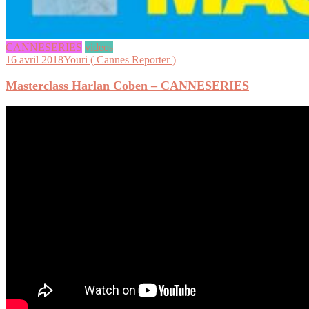
CANNESERIES
videos
16 avril 2018
Youri ( Cannes Reporter )
Masterclass Harlan Coben – CANNESERIES