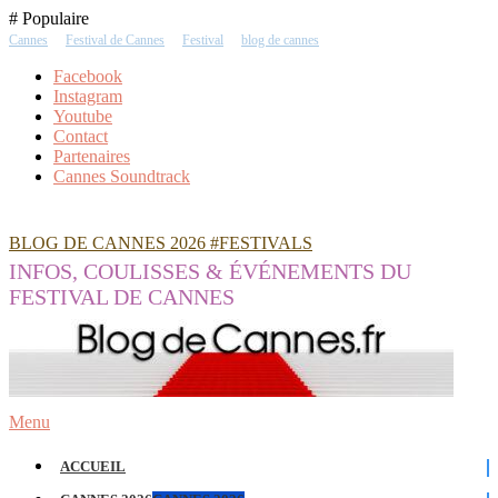
Skip
# Populaire
To
Cannes
Festival de Cannes
Festival
blog de cannes
Content
Facebook
Instagram
Youtube
Contact
Partenaires
Cannes Soundtrack
BLOG DE CANNES 2026 #FESTIVALS
INFOS, COULISSES & ÉVÉNEMENTS DU
FESTIVAL DE CANNES
Menu
ACCUEIL