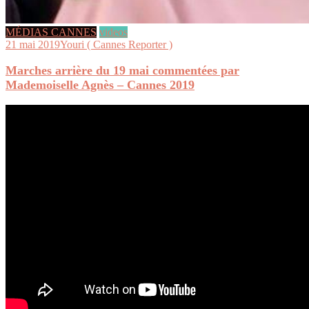
MÉDIAS CANNES
videos
21 mai 2019
Youri ( Cannes Reporter )
Marches arrière du 19 mai commentées par
Mademoiselle Agnès – Cannes 2019