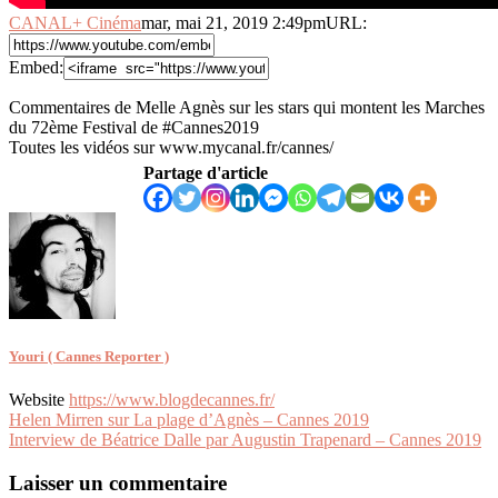
CANAL+ Cinéma
mar, mai 21, 2019 2:49pm
URL:
Embed:
Commentaires de Melle Agnès sur les stars qui montent les Marches
du 72ème Festival de #Cannes2019
Toutes les vidéos sur www.mycanal.fr/cannes/
Partage d'article
Youri ( Cannes Reporter )
Website
https://www.blogdecannes.fr/
Navigation
Helen Mirren sur La plage d’Agnès – Cannes 2019
Interview de Béatrice Dalle par Augustin Trapenard – Cannes 2019
de
l’article
Laisser un commentaire