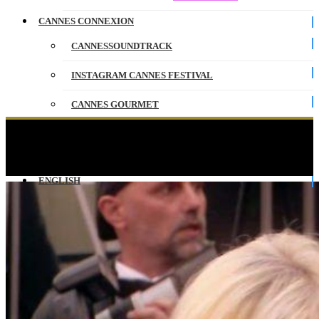
CANNES CONNEXION
CANNESSOUNDTRACK
INSTAGRAM CANNES FESTIVAL
CANNES GOURMET
CONTACT
Marches arrière du 19 mai commentées par
Mademoiselle Agnès – Cannes 2019
PARTENAIRES
ENGLISH