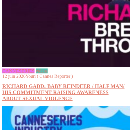
CANNESERIES
videos
12 juin 2026
Youri ( Cannes Reporter )
RICHARD GADD: BABY REINDEER / HALF MAN/
HIS COMMITMENT RAISING AWARENESS
ABOUT SEXUAL VIOLENCE