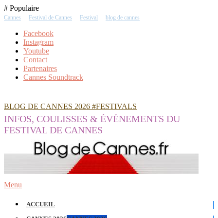
Skip
# Populaire
To
Cannes
Festival de Cannes
Festival
blog de cannes
Content
Facebook
Instagram
Youtube
Contact
Partenaires
Cannes Soundtrack
BLOG DE CANNES 2026 #FESTIVALS
INFOS, COULISSES & ÉVÉNEMENTS DU
FESTIVAL DE CANNES
Menu
ACCUEIL