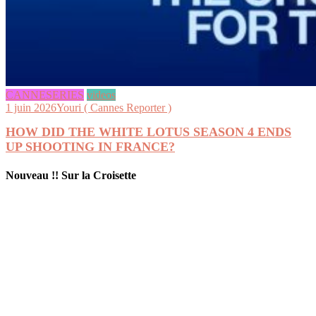
CANNESERIES
videos
1 juin 2026
Youri ( Cannes Reporter )
HOW DID THE WHITE LOTUS SEASON 4 ENDS
UP SHOOTING IN FRANCE?
Nouveau !! Sur la Croisette