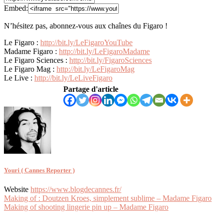
Embed:
N’hésitez pas, abonnez-vous aux chaînes du Figaro !
Le Figaro :
http://bit.ly/LeFigaroYouTube
Madame Figaro :
http://bit.ly/LeFigaroMadame
Le
Figaro Sciences :
http://bit.ly/FigaroSciences
Le Figaro Mag :
http://bit.ly/LeFigaroMag
Le Live :
http://bit.ly/LeLiveFigaro
Partage d'article
Youri ( Cannes Reporter )
Website
https://www.blogdecannes.fr/
Navigation
Making of : Doutzen Kroes, simplement sublime – Madame Figaro
Making of shooting lingerie pin up – Madame Figaro
de