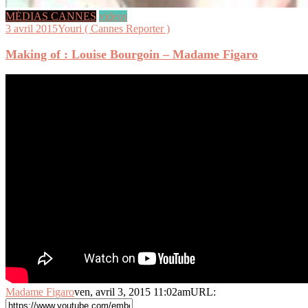
MÉDIAS CANNES
videos
3 avril 2015
Youri ( Cannes Reporter )
Making of : Louise Bourgoin – Madame Figaro
Madame Figaro
ven, avril 3, 2015 11:02am
URL: