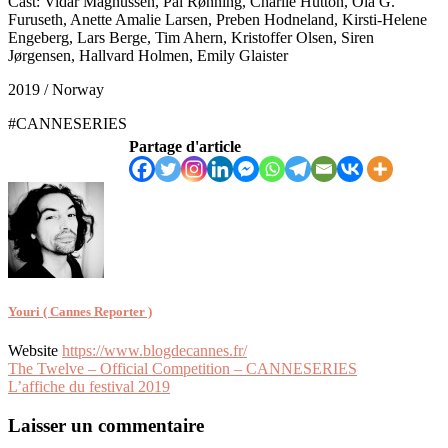
Cast: Vidar Magnussen, Pål Rønning, Charlie Hutton, Ola G.
Furuseth, Anette Amalie Larsen, Preben Hodneland, Kirsti-Helene
Engeberg, Lars Berge, Tim Ahern, Kristoffer Olsen, Siren
Jørgensen, Hallvard Holmen, Emily Glaister
2019 / Norway
#CANNESERIES
Partage d'article
Youri ( Cannes Reporter )
Website
https://www.blogdecannes.fr/
Navigation
The Twelve – Official Competition – CANNESERIES
L’affiche du festival 2019
de
l’article
Laisser un commentaire