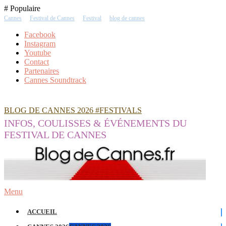
Skip
# Populaire
To
Cannes
Festival de Cannes
Festival
blog de cannes
Content
Facebook
Instagram
Youtube
Contact
Partenaires
Cannes Soundtrack
BLOG DE CANNES 2026 #FESTIVALS
INFOS, COULISSES & ÉVÉNEMENTS DU
FESTIVAL DE CANNES
Menu
ACCUEIL