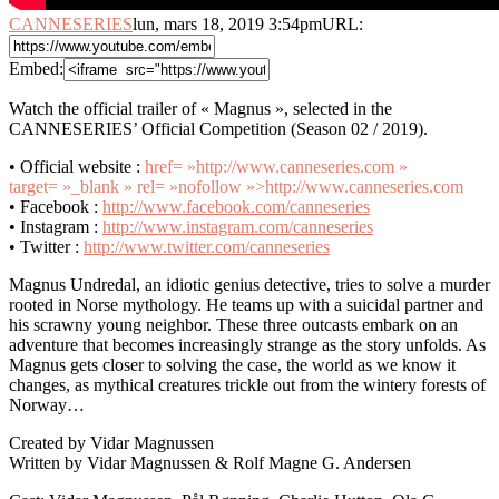
CANNESERIES
lun, mars 18, 2019 3:54pm
URL:
Embed:
Watch the official trailer of « Magnus », selected in the
CANNESERIES’ Official Competition (Season 02 / 2019).
• Official website :
href= »http://www.canneseries.com »
target= »_blank » rel= »nofollow »>http://www.canneseries.com
• Facebook :
http://www.facebook.com/canneseries
• Instagram :
http://www.instagram.com/canneseries
• Twitter :
http://www.twitter.com/canneseries
Magnus Undredal, an idiotic genius detective, tries to solve a murder
rooted in Norse mythology. He teams up with a suicidal partner and
his scrawny young neighbor. These three outcasts embark on an
adventure that becomes increasingly strange as the story unfolds. As
Magnus gets closer to solving the case, the world as we know it
changes, as mythical creatures trickle out from the wintery forests of
Norway…
Created by Vidar Magnussen
Written by Vidar Magnussen & Rolf Magne G. Andersen