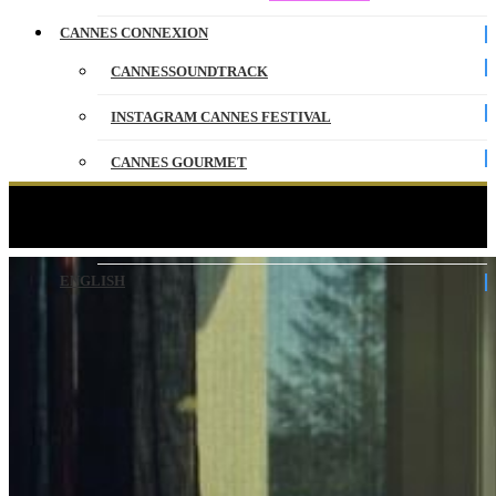
CANNES CONNEXION
CANNESSOUNDTRACK
INSTAGRAM CANNES FESTIVAL
CANNES GOURMET
CONTACT
Magnus – Official Competition – CANNESERIES
PARTENAIRES
ENGLISH