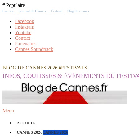
Skip
# Populaire
To
Cannes
Festival de Cannes
Festival
blog de cannes
Content
Facebook
Instagram
Youtube
Contact
Partenaires
Cannes Soundtrack
BLOG DE CANNES 2026 #FESTIVALS
INFOS, COULISSES & ÉVÉNEMENTS DU FESTIV
Menu
ACCUEIL
CANNES 2026
CANNES 2026