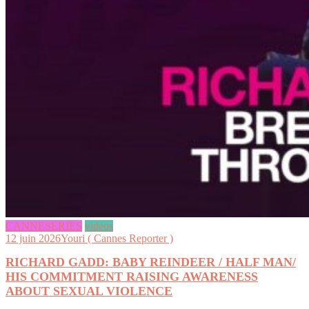
CANNESERIES
videos
12 juin 2026
Youri ( Cannes Reporter )
RICHARD GADD: BABY REINDEER / HALF MAN/
HIS COMMITMENT RAISING AWARENESS
ABOUT SEXUAL VIOLENCE