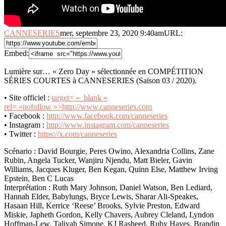
CANNESERIES
mer, septembre 23, 2020 9:40am
URL:
Embed:
Lumière sur… « Zero Day » sélectionnée en COMPÉTITION
SÉRIES COURTES à CANNESERIES (Saison 03 / 2020).
• Site officiel :
target= »_blank »
rel= »nofollow »>http://www.canneseries.com
• Facebook :
http://www.facebook.com/canneseries
• Instagram :
http://www.instagram.com/canneseries
• Twitter :
https://x.com/canneseries
Scénario : David Bourgie, Peres Owino, Alexandria Collins, Zane
Rubin, Angela Tucker, Wanjiru Njendu, Matt Bieler, Gavin
Williams, Jacques Kluger, Ben Kegan, Quinn Else, Matthew Irving
Epstein, Ben C Lucas
Interprétation : Ruth Mary Johnson, Daniel Watson, Ben Lediard,
Hannah Elder, Babylungs, Bryce Lewis, Sharar Ali-Speakes,
Hasaan Hill, Kerrice ‘Reese’ Brooks, Sylvie Preston, Edward
Miskie, Japheth Gordon, Kelly Chavers, Aubrey Cleland, Lyndon
Hoffman-Lew, Taliyah Simone, KJ Rasheed, Ruby Hayes, Brandin