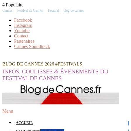
Skip
# Populaire
To
Cannes
Festival de Cannes
Festival
blog de cannes
Content
Facebook
Instagram
Youtube
Contact
Partenaires
Cannes Soundtrack
BLOG DE CANNES 2026 #FESTIVALS
INFOS, COULISSES & ÉVÉNEMENTS DU
FESTIVAL DE CANNES
Menu
ACCUEIL