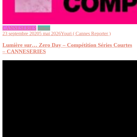
CANNESERIES
videos
23 septembre 2020
5 mai 2026
Youri ( Cannes Reporter )
Lumière sur… Zero Day – Compétition Séries Courtes
– CANNESERIES