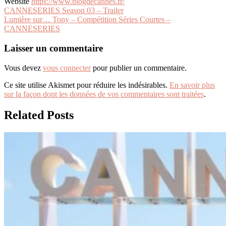
Website
https://www.blogdecannes.fr/
Navigation
CANNESERIES Season 03 – Trailer
Lumière sur… Tony – Compétition Séries Courtes –
de
CANNESERIES
l’article
Laisser un commentaire
Vous devez
vous connecter
pour publier un commentaire.
Ce site utilise Akismet pour réduire les indésirables.
En savoir plus
sur la façon dont les données de vos commentaires sont traitées
.
Related Posts