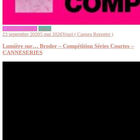
CANNESERIES
videos
23 septembre 2020
5 mai 2026
Youri ( Cannes Reporter )
Lumière sur… Broder – Compétition Séries Courtes –
CANNESERIES