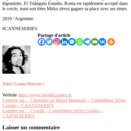
légendaire, El Triángulo Estudio. Roma est rapidement accepté dans
le cercle, mais son frère Mirko devra gagner sa place avec ses rimes.
2019 / Argentine
#CANNESERIES
Partage d'article
Youri ( Cannes Reporter )
Website
https://www.blogdecannes.fr/
Navigation
Lumière sur… Christmas on Blood Mountain – Compétition Séries
Courtes – CANNESERIES
de
Lumière sur… Cryptid – Compétition Séries Courtes –
l’article
CANNESERIES
Laisser un commentaire