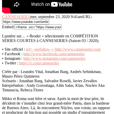
CANNESERIES
mer, septembre 23, 2020 9:41am
URL:
Embed:
Lumière sur… « Broder » sélectionnée en COMPÉTITION
SÉRIES COURTES à CANNESERIES (Saison 03 / 2020).
• Site officiel :
rel= »nofollow »>http://www.canneseries.com
• Facebook :
http://www.facebook.com/canneseries
• Instagram :
http://www.instagram.com/canneseries
• Twitter :
https://x.com/canneseries
Créée par : Leandro Vital, Jonathan Barg, Andrés Sehinkman,
Mauro Pérez Quinteros
Scénario : Jonathan Barg, Salvador Roselli, Javier Zevallos
Interprétation : Andy Gorostiaga, Ailin Salas, Klan, Nucleo Aka
Tintasucia, Rebeca Flores
Mirko et Roma sont frère et sœur. Après la mort de leur père, ils
décident de s’installer chez leur grand-mère Patria, dans la banlieue
de Buenos Aires. Là, ils rencontrent Núcleo, son voisin, un rappeur
et producteur de hip-hop qui possède un studio d’enregistrement