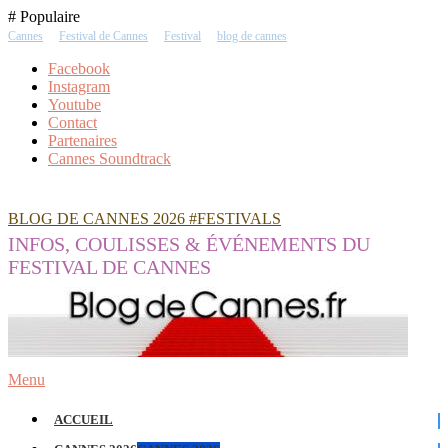
Skip
# Populaire
To
Cannes
Festival de Cannes
Festival
blog de cannes
Content
Facebook
Instagram
Youtube
Contact
Partenaires
Cannes Soundtrack
BLOG DE CANNES 2026 #FESTIVALS
INFOS, COULISSES & ÉVÉNEMENTS DU
FESTIVAL DE CANNES
Menu
ACCUEIL