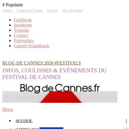
Skip
# Populaire
To
Cannes
Festival de Cannes
Festival
blog de cannes
Content
Facebook
Instagram
Youtube
Contact
Partenaires
Cannes Soundtrack
BLOG DE CANNES 2026 #FESTIVALS
INFOS, COULISSES & ÉVÉNEMENTS DU
FESTIVAL DE CANNES
Menu
ACCUEIL