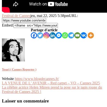
Festival de Cannes
jeu, mai 22, 2025 5:38pm
URL:
Embed:
Partage d'article
Youri ( Cannes Reporter )
Website
https://www.blogdecannes.fr/
Navigation
LA VENUE DE L’ AVENIR – Red carpet – VO – Cannes 2025
La célèbre actrice Helen Mirren prend la pose sur le tapis rouge du
de
Festival de Cannes 2025 !
l’article
Laisser un commentaire