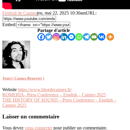
Festival de Cannes
jeu, mai 22, 2025 10:30am
URL:
Embed:
Partage d'article
Youri ( Cannes Reporter )
Website
https://www.blogdecannes.fr/
Navigation
ROMERIA- Press Conference – English – Cannes 2025
THE HISTORY OF SOUND – Press Conference – English –
de
Cannes 2025
l’article
Laisser un commentaire
Vous devez
vous connecter
pour publier un commentaire.