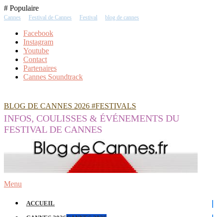
Skip
# Populaire
To
Cannes
Festival de Cannes
Festival
blog de cannes
Content
Facebook
Instagram
Youtube
Contact
Partenaires
Cannes Soundtrack
BLOG DE CANNES 2026 #FESTIVALS
INFOS, COULISSES & ÉVÉNEMENTS DU
FESTIVAL DE CANNES
Menu
ACCUEIL