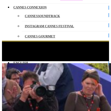
CANNES CONNEXION
CANNESSOUNDTRACK
INSTAGRAM CANNES FESTIVAL
CANNES GOURMET
CONTACT
LOVE ON TRIAL – Photocall – VO – Cannes
2025
PARTENAIRES
ENGLISH