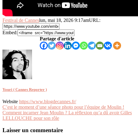
Festival de Cannes
lun, mai 18, 2026 9:17am
URL:
Embed:
Partage d'article
Youri ( Cannes Reporter )
Website
https://www.blogdecannes.fr/
Navigation
C’est le moment d’une séance photo pour l’équipe de Moulin !
Comment incarner Jean Moulin ? La réflexion qu’a dû avoir Gilles
de
LELLOUCHE pour son rôle
l’article
Laisser un commentaire