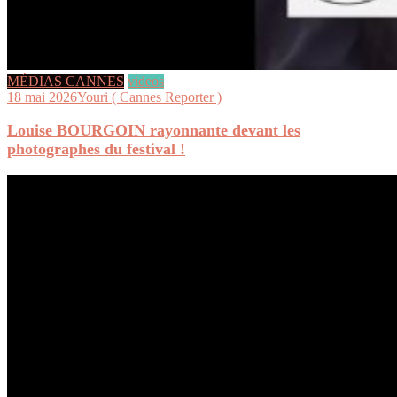
MÉDIAS CANNES
videos
18 mai 2026
Youri ( Cannes Reporter )
Louise BOURGOIN rayonnante devant les
photographes du festival !