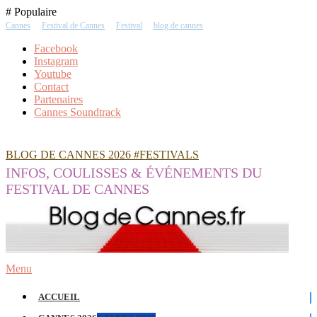
Skip
# Populaire
To
Cannes
Festival de Cannes
Festival
blog de cannes
Content
Facebook
Instagram
Youtube
Contact
Partenaires
Cannes Soundtrack
BLOG DE CANNES 2026 #FESTIVALS
INFOS, COULISSES & ÉVÉNEMENTS DU
FESTIVAL DE CANNES
Menu
ACCUEIL