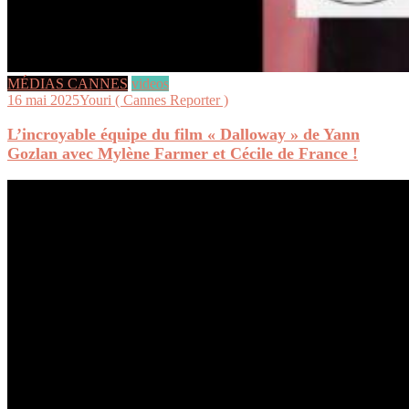
MÉDIAS CANNES
videos
16 mai 2025
Youri ( Cannes Reporter )
L’incroyable équipe du film « Dalloway » de Yann
Gozlan avec Mylène Farmer et Cécile de France !