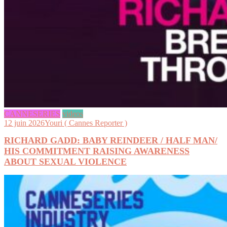
CANNESERIES
videos
12 juin 2026
Youri ( Cannes Reporter )
RICHARD GADD: BABY REINDEER / HALF MAN/
HIS COMMITMENT RAISING AWARENESS
ABOUT SEXUAL VIOLENCE