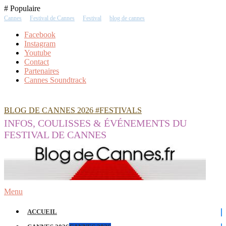
Skip
# Populaire
To
Cannes
Festival de Cannes
Festival
blog de cannes
Content
Facebook
Instagram
Youtube
Contact
Partenaires
Cannes Soundtrack
BLOG DE CANNES 2026 #FESTIVALS
INFOS, COULISSES & ÉVÉNEMENTS DU
FESTIVAL DE CANNES
Menu
ACCUEIL