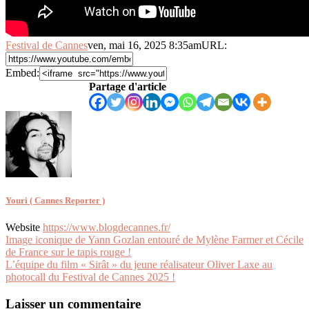
Festival de Cannes
ven, mai 16, 2025 8:35am
URL:
Embed:
Partage d'article
Youri ( Cannes Reporter )
Website
https://www.blogdecannes.fr/
Navigation
Image iconique de Yann Gozlan entouré de Mylène Farmer et Cécile
de France sur le tapis rouge !
de
L’équipe du film « Sirât » du jeune réalisateur Oliver Laxe au
l’article
photocall du Festival de Cannes 2025 !
Laisser un commentaire