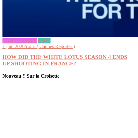
CANNESERIES
videos
1 juin 2026
Youri ( Cannes Reporter )
HOW DID THE WHITE LOTUS SEASON 4 ENDS
UP SHOOTING IN FRANCE?
Nouveau !! Sur la Croisette