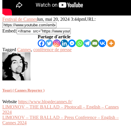
Festival de Cannes
lun, mai 20, 2024 3:44pm
URL:
Embed:
Partage d'article
Tagged
Cannes
,
conférence de presse
Youri ( Cannes Reporter )
Website
https://www.blogdecannes.fr/
Navigation
LIMONOV – THE BALLAD – Photocall – English – Cannes
2024
de
LIMONOV – THE BALLAD – Press Conference – English –
l’article
Cannes 2024