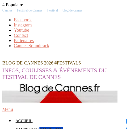
Skip
# Populaire
To
Cannes
Festival de Cannes
Festival
blog de cannes
Content
Facebook
Instagram
Youtube
Contact
Partenaires
Cannes Soundtrack
BLOG DE CANNES 2026 #FESTIVALS
INFOS, COULISSES & ÉVÉNEMENTS DU
FESTIVAL DE CANNES
Menu
ACCUEIL