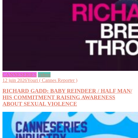
CANNESERIES
videos
12 juin 2026
Youri ( Cannes Reporter )
RICHARD GADD: BABY REINDEER / HALF MAN/
HIS COMMITMENT RAISING AWARENESS
ABOUT SEXUAL VIOLENCE