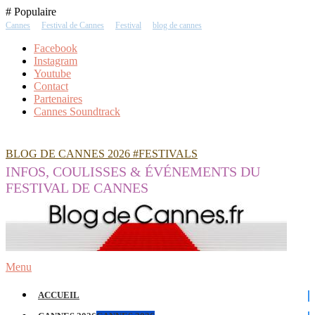
Skip
# Populaire
To
Cannes
Festival de Cannes
Festival
blog de cannes
Content
Facebook
Instagram
Youtube
Contact
Partenaires
Cannes Soundtrack
BLOG DE CANNES 2026 #FESTIVALS
INFOS, COULISSES & ÉVÉNEMENTS DU
FESTIVAL DE CANNES
Menu
ACCUEIL