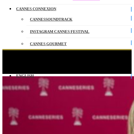
CANNES CONNEXION
CANNESSOUNDTRACK
INSTAGRAM CANNES FESTIVAL
CANNES GOURMET
CONTACT
LES MYSTÈRES DE L’AMOUR – Interview
d’Hélène Rollès et Patrick Puydebat
PARTENAIRES
ENGLISH