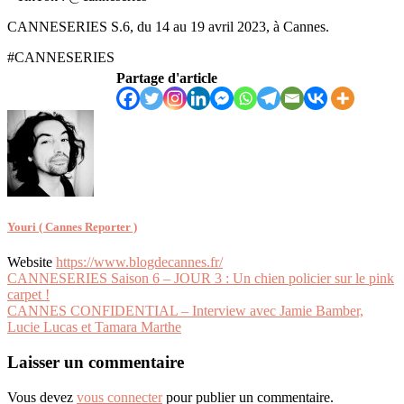
CANNESERIES S.6, du 14 au 19 avril 2023, à Cannes.
#CANNESERIES
Partage d'article
Youri ( Cannes Reporter )
Website
https://www.blogdecannes.fr/
Navigation
CANNESERIES Saison 6 – JOUR 3 : Un chien policier sur le pink
carpet !
de
CANNES CONFIDENTIAL – Interview avec Jamie Bamber,
l’article
Lucie Lucas et Tamara Marthe
Laisser un commentaire
Vous devez
vous connecter
pour publier un commentaire.