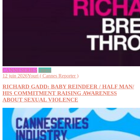
CANNESERIES
videos
12 juin 2026
Youri ( Cannes Reporter )
RICHARD GADD: BABY REINDEER / HALF MAN/
HIS COMMITMENT RAISING AWARENESS
ABOUT SEXUAL VIOLENCE