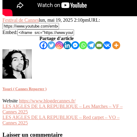
Festival de Cannes
lun, mai 19, 2025 2:10pm
URL:
Embed:
Partage d'article
Youri ( Cannes Reporter )
Website
https://www.blogdecannes.fr/
Navigation
LES AIGLES DE LA REPUBLIQUE – Les Marches – VF –
Cannes 2025
de
LES AIGLES DE LA REPUBLIQUE – Red carpet – VO –
l’article
Cannes 2025
Laisser un commentaire