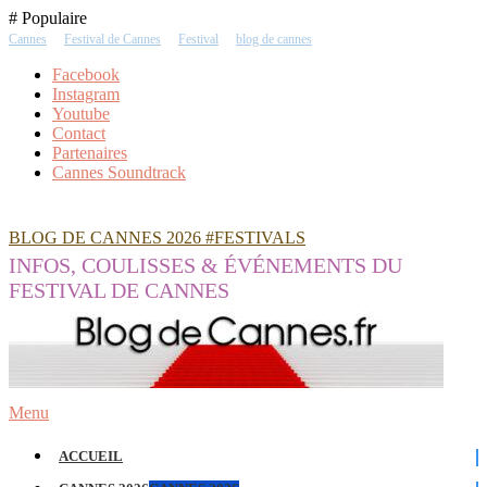
Skip
# Populaire
To
Cannes
Festival de Cannes
Festival
blog de cannes
Content
Facebook
Instagram
Youtube
Contact
Partenaires
Cannes Soundtrack
BLOG DE CANNES 2026 #FESTIVALS
INFOS, COULISSES & ÉVÉNEMENTS DU
FESTIVAL DE CANNES
Menu
ACCUEIL