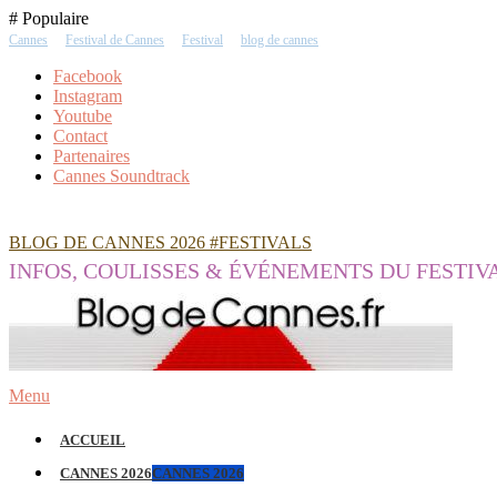
Skip
# Populaire
To
Cannes
Festival de Cannes
Festival
blog de cannes
Content
Facebook
Instagram
Youtube
Contact
Partenaires
Cannes Soundtrack
BLOG DE CANNES 2026 #FESTIVALS
INFOS, COULISSES & ÉVÉNEMENTS DU FESTIV
Menu
ACCUEIL
CANNES 2026
CANNES 2026