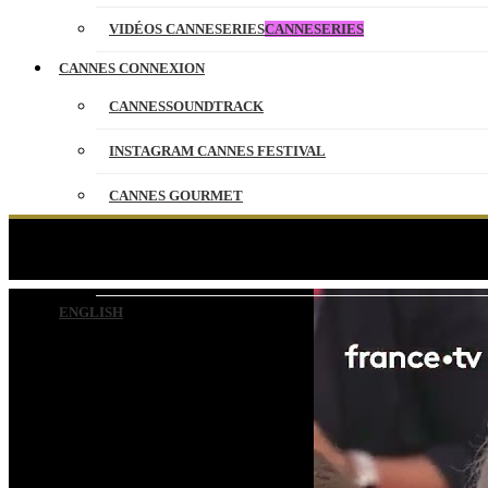
VIDÉOS CANNESERIES
CANNESERIES
CANNES CONNEXION
CANNESSOUNDTRACK
INSTAGRAM CANNES FESTIVAL
CANNES GOURMET
CONTACT
L’équipe du film ULYA, 
PARTENAIRES
ENGLISH