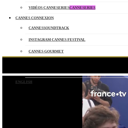
VIDÉOS CANNESERIES
CANNESERIES
CANNES CONNEXION
CANNESSOUNDTRACK
INSTAGRAM CANNES FESTIVAL
CANNES GOURMET
CONTACT
L’équipe du film 
PARTENAIRES
ENGLISH