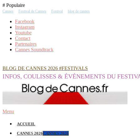
Skip
# Populaire
To
Cannes
Festival de Cannes
Festival
blog de cannes
Content
Facebook
Instagram
Youtube
Contact
Partenaires
Cannes Soundtrack
BLOG DE CANNES 2026 #FESTIVALS
INFOS, COULISSES & ÉVÉNEMENTS DU FESTIV
Menu
ACCUEIL
CANNES 2026
CANNES 2026