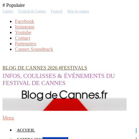
Skip
# Populaire
To
Cannes
Festival de Cannes
Festival
blog de cannes
Content
Facebook
Instagram
Youtube
Contact
Partenaires
Cannes Soundtrack
BLOG DE CANNES 2026 #FESTIVALS
INFOS, COULISSES & ÉVÉNEMENTS DU
FESTIVAL DE CANNES
Menu
ACCUEIL