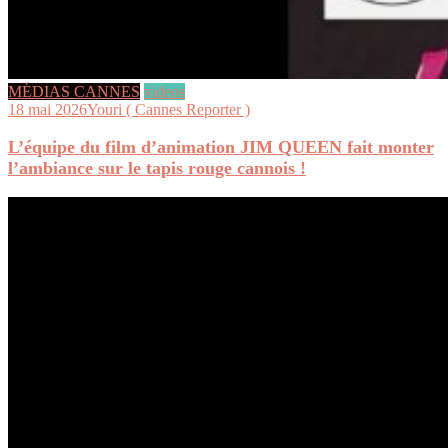
MÉDIAS CANNES
videos
18 mai 2026
Youri ( Cannes Reporter )
L’équipe du film d’animation JIM QUEEN fait monter
l’ambiance sur le tapis rouge cannois !