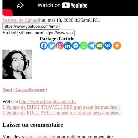
Festival de Cannes
lun, mai 18, 2026 8:25am
URL:
Embed:
Partage d'article
Youri ( Cannes Reporter )
Website
https://www.blogdecannes.fr/
Navigation
L’équipe de IRISH TRAVELLERS gravissent les marches !
L’équipe de FULL PHIL s’amuse sur les marches cannoises !
de
l’article
Laisser un commentaire
Vous devez
vous connecter
pour publier un commentaire.