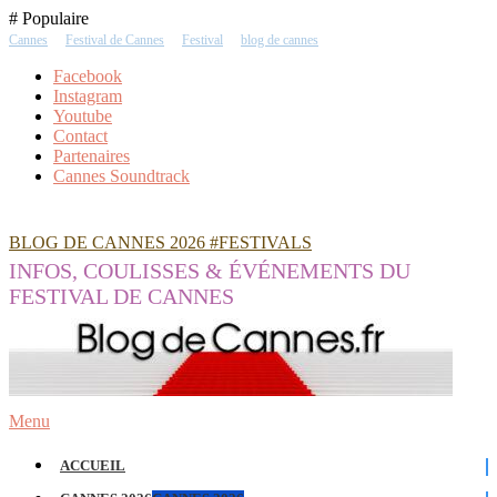
Skip
# Populaire
To
Cannes
Festival de Cannes
Festival
blog de cannes
Content
Facebook
Instagram
Youtube
Contact
Partenaires
Cannes Soundtrack
BLOG DE CANNES 2026 #FESTIVALS
INFOS, COULISSES & ÉVÉNEMENTS DU
FESTIVAL DE CANNES
Menu
ACCUEIL