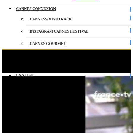
CANNES CONNEXION
CANNESSOUNDTRACK
INSTAGRAM CANNES FESTIVAL
CANNES GOURMET
CONTACT
L’équipe de « Nouvelle Vague » au photocall du
Festival 2025 !
PARTENAIRES
ENGLISH