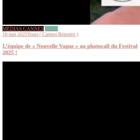
MÉDIAS CANNES
videos
18 mai 2025
Youri ( Cannes Reporter )
L’équipe de « Nouvelle Vague » au photocall du Festival
2025 !