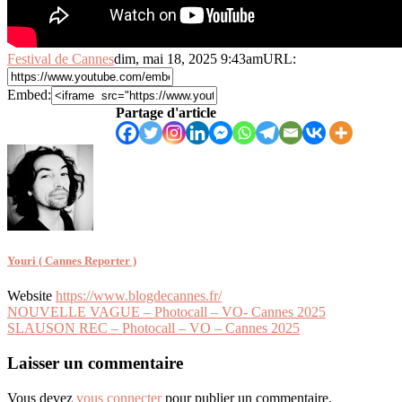
Festival de Cannes
dim, mai 18, 2025 9:43am
URL:
Embed:
Partage d'article
Youri ( Cannes Reporter )
Website
https://www.blogdecannes.fr/
Navigation
NOUVELLE VAGUE – Photocall – VO- Cannes 2025
SLAUSON REC – Photocall – VO – Cannes 2025
de
l’article
Laisser un commentaire
Vous devez
vous connecter
pour publier un commentaire.