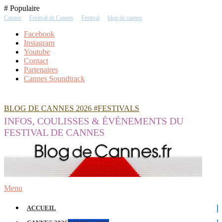
Skip
# Populaire
To
Cannes
Festival de Cannes
Festival
blog de cannes
Content
Facebook
Instagram
Youtube
Contact
Partenaires
Cannes Soundtrack
BLOG DE CANNES 2026 #FESTIVALS
INFOS, COULISSES & ÉVÉNEMENTS DU
FESTIVAL DE CANNES
Menu
ACCUEIL