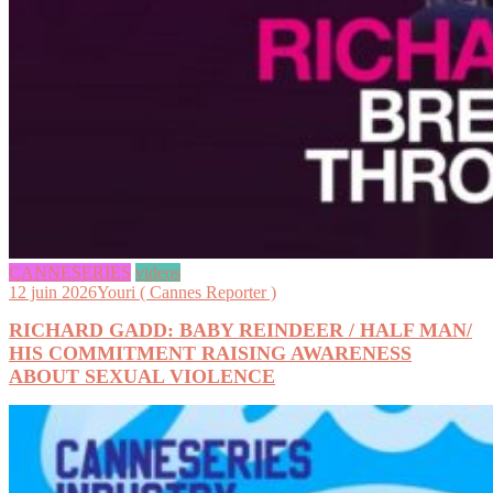
CANNESERIES
videos
12 juin 2026
Youri ( Cannes Reporter )
RICHARD GADD: BABY REINDEER / HALF MAN/
HIS COMMITMENT RAISING AWARENESS
ABOUT SEXUAL VIOLENCE