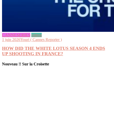
CANNESERIES
videos
1 juin 2026
Youri ( Cannes Reporter )
HOW DID THE WHITE LOTUS SEASON 4 ENDS
UP SHOOTING IN FRANCE?
Nouveau !! Sur la Croisette