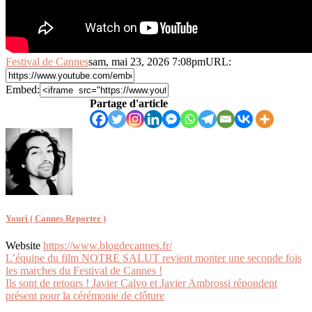
Festival de Cannes
sam, mai 23, 2026 7:08pm
URL:
Embed:
Partage d'article
Youri ( Cannes Reporter )
Website
https://www.blogdecannes.fr/
Navigation
L’équipe du film NOTRE SALUT revient monter une seconde fois
les marches du Festival de Cannes !
de
Ils sont de retours ! Javier Calvo et Javier Ambrossi répondent
l’article
présent pour la cérémonie de clôture