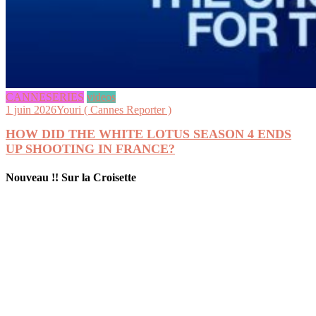
CANNESERIES
videos
1 juin 2026
Youri ( Cannes Reporter )
HOW DID THE WHITE LOTUS SEASON 4 ENDS
UP SHOOTING IN FRANCE?
Nouveau !! Sur la Croisette