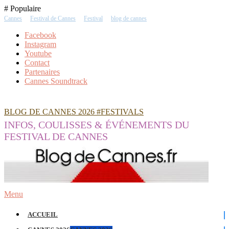
Skip
# Populaire
To
Cannes
Festival de Cannes
Festival
blog de cannes
Content
Facebook
Instagram
Youtube
Contact
Partenaires
Cannes Soundtrack
BLOG DE CANNES 2026 #FESTIVALS
INFOS, COULISSES & ÉVÉNEMENTS DU
FESTIVAL DE CANNES
Menu
ACCUEIL