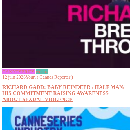
CANNESERIES
videos
12 juin 2026
Youri ( Cannes Reporter )
RICHARD GADD: BABY REINDEER / HALF MAN/
HIS COMMITMENT RAISING AWARENESS
ABOUT SEXUAL VIOLENCE