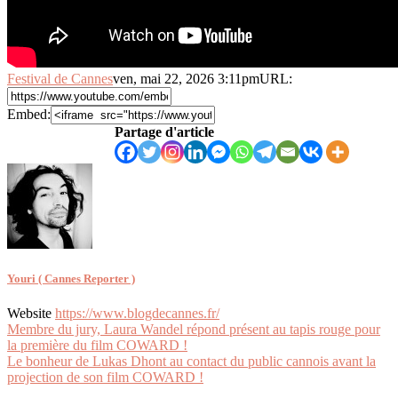
Festival de Cannes
ven, mai 22, 2026 3:11pm
URL:
Embed:
Partage d'article
Youri ( Cannes Reporter )
Website
https://www.blogdecannes.fr/
Navigation
Membre du jury, Laura Wandel répond présent au tapis rouge pour
la première du film COWARD !
de
Le bonheur de Lukas Dhont au contact du public cannois avant la
l’article
projection de son film COWARD !