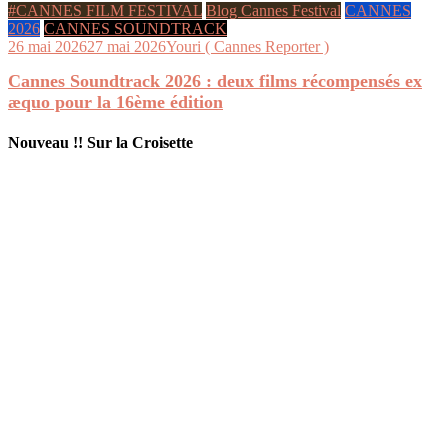
#CANNES FILM FESTIVAL
Blog Cannes Festival
CANNES
2026
CANNES SOUNDTRACK
26 mai 2026
27 mai 2026
Youri ( Cannes Reporter )
Cannes Soundtrack 2026 : deux films récompensés ex
æquo pour la 16ème édition
Nouveau !! Sur la Croisette