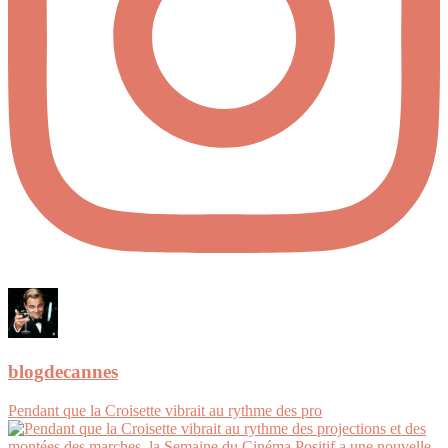
blogdecannes
Pendant que la Croisette vibrait au rythme des pro