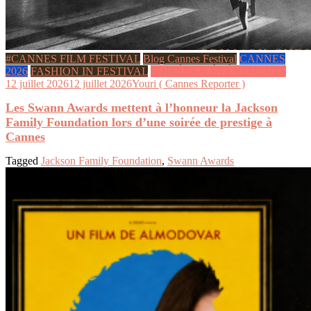
#CANNES FILM FESTIVAL
Blog Cannes Festival
CANNES
2026
FASHION IN FESTIVAL
SOIRÉES & ÉVÉNEMENTS
12 juillet 2026
12 juillet 2026
Youri ( Cannes Reporter )
Les Swann Awards mettent à l’honneur la Jackson
Family Foundation lors d’une soirée de prestige à
Cannes
Tagged
Jackson Family Foundation
,
Swann Awards