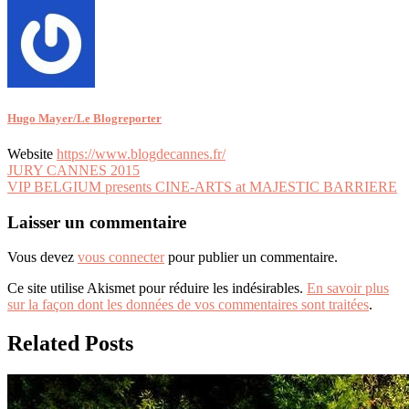
Hugo Mayer/Le Blogreporter
Website
https://www.blogdecannes.fr/
Navigation
JURY CANNES 2015
VIP BELGIUM presents CINE-ARTS at MAJESTIC BARRIERE
de
l’article
Laisser un commentaire
Vous devez
vous connecter
pour publier un commentaire.
Ce site utilise Akismet pour réduire les indésirables.
En savoir plus
sur la façon dont les données de vos commentaires sont traitées
.
Related Posts