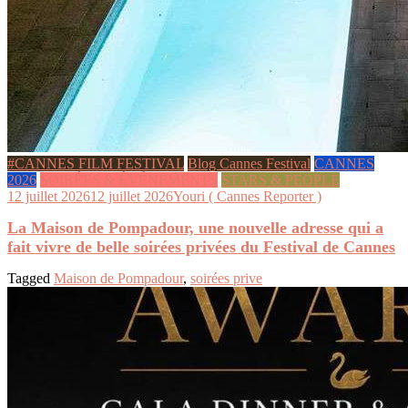
#CANNES FILM FESTIVAL
Blog Cannes Festival
CANNES
2026
SOIRÉES & ÉVÉNEMENTS
STARS & PEOPLE
12 juillet 2026
12 juillet 2026
Youri ( Cannes Reporter )
La Maison de Pompadour, une nouvelle adresse qui a
fait vivre de belle soirées privées du Festival de Cannes
Tagged
Maison de Pompadour
,
soirées prive