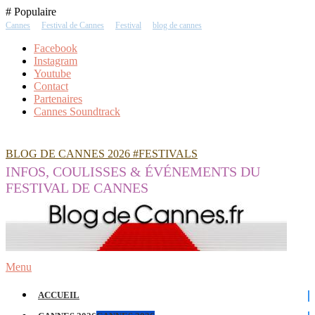
Skip
# Populaire
To
Cannes
Festival de Cannes
Festival
blog de cannes
Content
Facebook
Instagram
Youtube
Contact
Partenaires
Cannes Soundtrack
BLOG DE CANNES 2026 #FESTIVALS
INFOS, COULISSES & ÉVÉNEMENTS DU
FESTIVAL DE CANNES
Menu
ACCUEIL