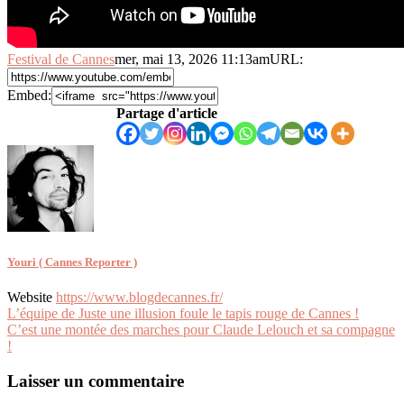
Festival de Cannes
mer, mai 13, 2026 11:13am
URL:
Embed:
Partage d'article
Youri ( Cannes Reporter )
Website
https://www.blogdecannes.fr/
Navigation
L’équipe de Juste une illusion foule le tapis rouge de Cannes !
C’est une montée des marches pour Claude Lelouch et sa compagne
de
!
l’article
Laisser un commentaire