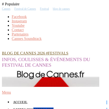
Skip
# Populaire
To
Cannes
Festival de Cannes
Festival
blog de cannes
Content
Facebook
Instagram
Youtube
Contact
Partenaires
Cannes Soundtrack
BLOG DE CANNES 2026 #FESTIVALS
INFOS, COULISSES & ÉVÉNEMENTS DU
FESTIVAL DE CANNES
Menu
ACCUEIL