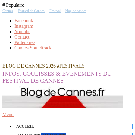
Skip
# Populaire
To
Cannes
Festival de Cannes
Festival
blog de cannes
Content
Facebook
Instagram
Youtube
Contact
Partenaires
Cannes Soundtrack
BLOG DE CANNES 2026 #FESTIVALS
INFOS, COULISSES & ÉVÉNEMENTS DU
FESTIVAL DE CANNES
Menu
ACCUEIL