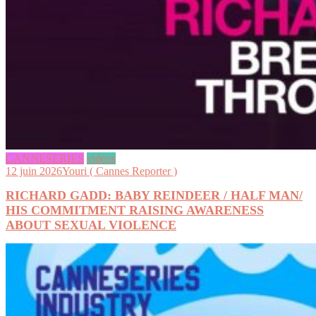
CANNESERIES
videos
12 juin 2026
Youri ( Cannes Reporter )
RICHARD GADD: BABY REINDEER / HALF MAN/
HIS COMMITMENT RAISING AWARENESS
ABOUT SEXUAL VIOLENCE