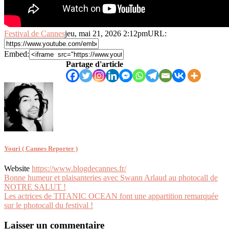
Festival de Cannes
jeu, mai 21, 2026 2:12pm
URL:
Embed:
Partage d'article
Youri ( Cannes Reporter )
Website
https://www.blogdecannes.fr/
Navigation
Bonne humeur et plaisanteries avec Swann Arlaud au photocall de
NOTRE SALUT !
de
Les actrices de TITANIC OCEAN font une appartition remarquée
l’article
sur le photocall du festival !
Laisser un commentaire