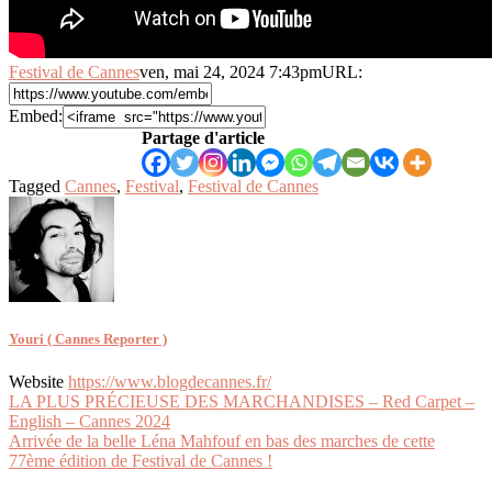
Festival de Cannes
ven, mai 24, 2024 7:43pm
URL:
Embed:
Partage d'article
Tagged
Cannes
,
Festival
,
Festival de Cannes
Youri ( Cannes Reporter )
Website
https://www.blogdecannes.fr/
Navigation
LA PLUS PRÉCIEUSE DES MARCHANDISES – Red Carpet –
English – Cannes 2024
de
Arrivée de la belle Léna Mahfouf en bas des marches de cette
l’article
77ème édition de Festival de Cannes !