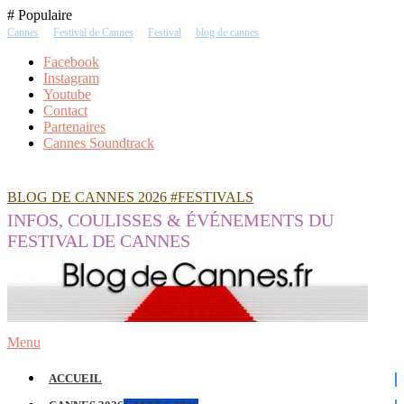
Skip
# Populaire
To
Cannes
Festival de Cannes
Festival
blog de cannes
Content
Facebook
Instagram
Youtube
Contact
Partenaires
Cannes Soundtrack
BLOG DE CANNES 2026 #FESTIVALS
INFOS, COULISSES & ÉVÉNEMENTS DU
FESTIVAL DE CANNES
Menu
ACCUEIL