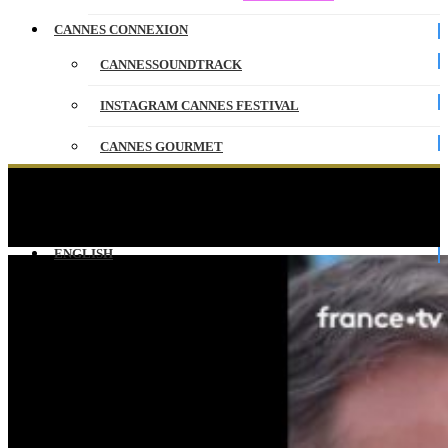
CANNES CONNEXION
CANNESSOUNDTRACK
INSTAGRAM CANNES FESTIVAL
CANNES GOURMET
CONTACT
Le merveilleux Michel Hazanavicius au Festival
de Cannes !
PARTENAIRES
ENGLISH