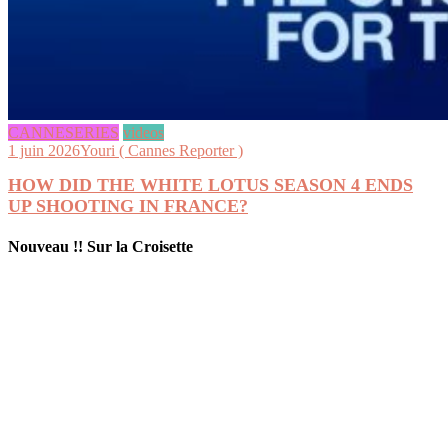
CANNESERIES
videos
1 juin 2026
Youri ( Cannes Reporter )
HOW DID THE WHITE LOTUS SEASON 4 ENDS
UP SHOOTING IN FRANCE?
Nouveau !! Sur la Croisette