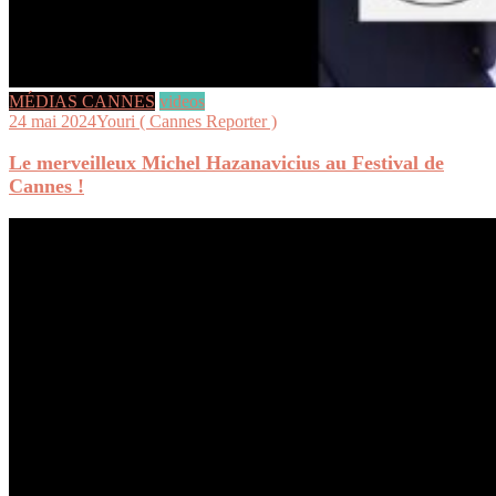
MÉDIAS CANNES
videos
24 mai 2024
Youri ( Cannes Reporter )
Le merveilleux Michel Hazanavicius au Festival de
Cannes !