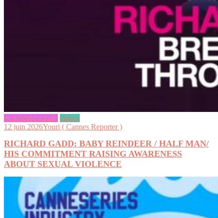
CANNESERIES
videos
12 juin 2026
Youri ( Cannes Reporter )
RICHARD GADD: BABY REINDEER / HALF MAN/
HIS COMMITMENT RAISING AWARENESS
ABOUT SEXUAL VIOLENCE