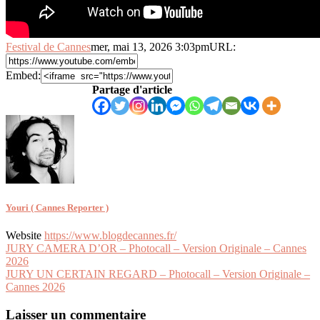
Festival de Cannes
mer, mai 13, 2026 3:03pm
URL:
Embed:
Partage d'article
Youri ( Cannes Reporter )
Website
https://www.blogdecannes.fr/
Navigation
JURY CAMERA D’OR – Photocall – Version Originale – Cannes
2026
de
JURY UN CERTAIN REGARD – Photocall – Version Originale –
l’article
Cannes 2026
Laisser un commentaire