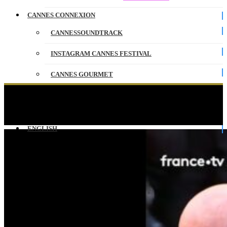
CANNES CONNEXION
CANNESSOUNDTRACK
INSTAGRAM CANNES FESTIVAL
CANNES GOURMET
CONTACT
Le jury présidé par Park Chan-wook foule le tapis
rouge cannois !
PARTENAIRES
ENGLISH