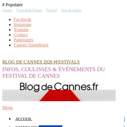
Skip
# Populaire
To
Cannes
Festival de Cannes
Festival
blog de cannes
Content
Facebook
Instagram
Youtube
Contact
Partenaires
Cannes Soundtrack
BLOG DE CANNES 2026 #FESTIVALS
INFOS, COULISSES & ÉVÉNEMENTS DU
FESTIVAL DE CANNES
Menu
ACCUEIL