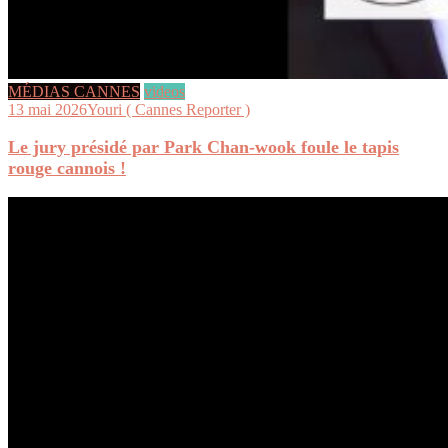
MÉDIAS CANNES
videos
13 mai 2026
Youri ( Cannes Reporter )
Le jury présidé par Park Chan-wook foule le tapis
rouge cannois !