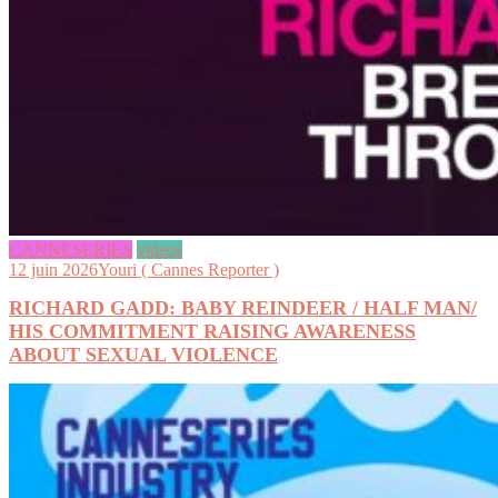
CANNESERIES
videos
12 juin 2026
Youri ( Cannes Reporter )
RICHARD GADD: BABY REINDEER / HALF MAN/
HIS COMMITMENT RAISING AWARENESS
ABOUT SEXUAL VIOLENCE