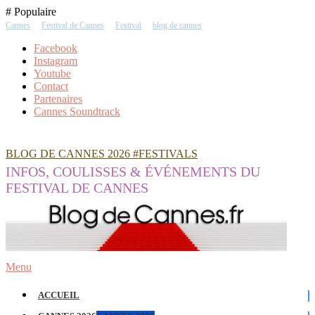
Skip
# Populaire
To
Cannes
Festival de Cannes
Festival
blog de cannes
Content
Facebook
Instagram
Youtube
Contact
Partenaires
Cannes Soundtrack
BLOG DE CANNES 2026 #FESTIVALS
INFOS, COULISSES & ÉVÉNEMENTS DU
FESTIVAL DE CANNES
Menu
ACCUEIL