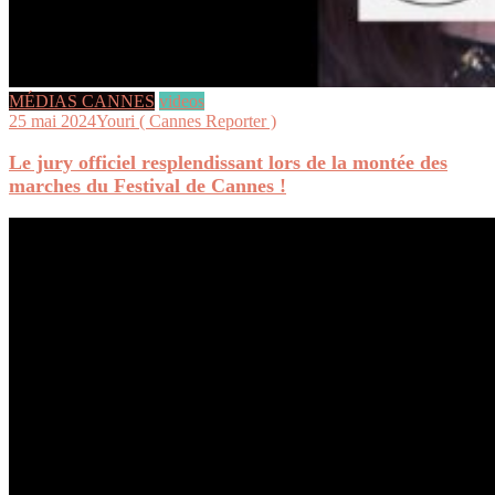
MÉDIAS CANNES
videos
25 mai 2024
Youri ( Cannes Reporter )
Le jury officiel resplendissant lors de la montée des
marches du Festival de Cannes !