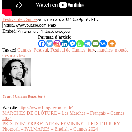
Festival de Cannes
sam, mai 25, 2024 6:29pm
URL:
Embed:
Partage d'article
Tagged
Cannes
,
Festival
,
Festival de Cannes
,
jury
,
marches
,
montée
des marches
Youri ( Cannes Reporter )
Website
https://www.blogdecannes.fr/
Navigation
MARCHES DE CLÔTURE – Les Marches – Français – Cannes
2024
de
PRIX D’INTERPRETATION FEMININE – PRIX DU JURY –
l’article
Photocall – PALMARES – English – Cannes 2024