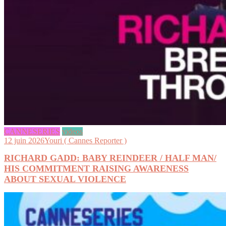
CANNESERIES
videos
12 juin 2026
Youri ( Cannes Reporter )
RICHARD GADD: BABY REINDEER / HALF MAN/
HIS COMMITMENT RAISING AWARENESS
ABOUT SEXUAL VIOLENCE