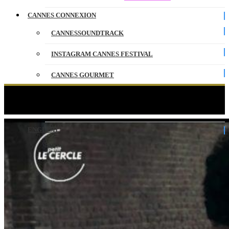
CANNES CONNEXION
CANNESSOUNDTRACK
INSTAGRAM CANNES FESTIVAL
CANNES GOURMET
CONTACT
Le jeune Ahmed – Le Petit Cercle – Cannes 2019
PARTENAIRES
ENGLISH