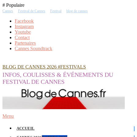
Skip
# Populaire
To
Cannes
Festival de Cannes
Festival
blog de cannes
Content
Facebook
Instagram
Youtube
Contact
Partenaires
Cannes Soundtrack
BLOG DE CANNES 2026 #FESTIVALS
INFOS, COULISSES & ÉVÉNEMENTS DU
FESTIVAL DE CANNES
Menu
ACCUEIL