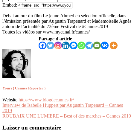
Embed:
Débat autour du film Le jeune Ahmed en sélection officielle, dans
l’émission présentée par Augustin Trapenard et Mademoiselle Agnès
autour
de l’actualité du 72ème Festival de #Cannes2019
Toutes les vidéos sur www.mycanal.fr/cannes/
Partage d'article
Youri ( Cannes Reporter )
Website
https://www.blogdecannes.fr/
Navigation
Interview de Isabelle Huppert par Augustin Trapenard – Cannes
2019
de
ROUBAIX UNE LUMIERE – Best of des marches – Cannes 2019
l’article
Laisser un commentaire