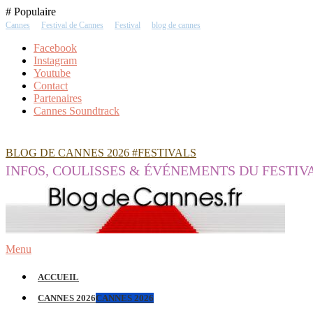
Skip
# Populaire
To
Cannes
Festival de Cannes
Festival
blog de cannes
Content
Facebook
Instagram
Youtube
Contact
Partenaires
Cannes Soundtrack
BLOG DE CANNES 2026 #FESTIVALS
INFOS, COULISSES & ÉVÉNEMENTS DU FESTIV
Menu
ACCUEIL
CANNES 2026
CANNES 2026