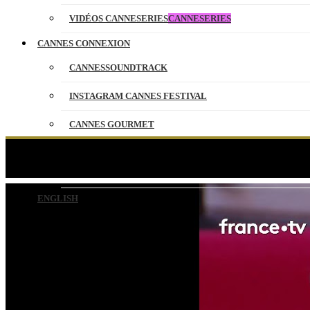
VIDÉOS CANNESERIES
CANNESERIES
CANNES CONNEXION
CANNESSOUNDTRACK
INSTAGRAM CANNES FESTIVAL
CANNES GOURMET
CONTACT
Le groupe « Berywa
PARTENAIRES
ENGLISH