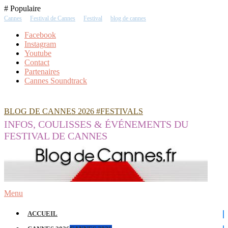
Skip
# Populaire
To
Cannes
Festival de Cannes
Festival
blog de cannes
Content
Facebook
Instagram
Youtube
Contact
Partenaires
Cannes Soundtrack
BLOG DE CANNES 2026 #FESTIVALS
INFOS, COULISSES & ÉVÉNEMENTS DU
FESTIVAL DE CANNES
Menu
ACCUEIL