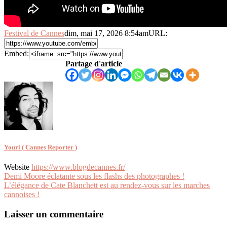
Festival de Cannes
dim, mai 17, 2026 8:54am
URL:
Embed:
Partage d'article
Youri ( Cannes Reporter )
Website
https://www.blogdecannes.fr/
Navigation
Demi Moore éclatante sous les flashs des photographes !
L’élégance de Cate Blanchett est au rendez-vous sur les marches
de
cannoises !
l’article
Laisser un commentaire