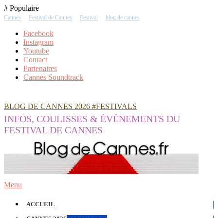
Skip
# Populaire
To
Cannes
Festival de Cannes
Festival
blog de cannes
Content
Facebook
Instagram
Youtube
Contact
Partenaires
Cannes Soundtrack
BLOG DE CANNES 2026 #FESTIVALS
INFOS, COULISSES & ÉVÉNEMENTS DU
FESTIVAL DE CANNES
Menu
ACCUEIL