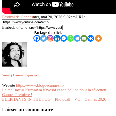
Festival de Cannes
mer, mai 20, 2026 9:02am
URL:
Embed:
Partage d'article
Youri ( Cannes Reporter )
Website
https://www.blogdecannes.fr/
Navigation
Le réalisateur Kurosawa Kiyoshi et son équipe pour la sélection
Cannes Première !
de
ELEPHANTS IN THE FOG – Photocall – VO – Cannes 2026
l’article
Laisser un commentaire