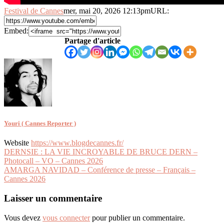
Festival de Cannes
mer, mai 20, 2026 12:13pm
URL:
Embed:
Partage d'article
Youri ( Cannes Reporter )
Website
https://www.blogdecannes.fr/
Navigation
DERNSIE : LA VIE INCROYABLE DE BRUCE DERN –
Photocall – VO – Cannes 2026
de
AMARGA NAVIDAD – Conférence de presse – Français –
l’article
Cannes 2026
Laisser un commentaire
Vous devez
vous connecter
pour publier un commentaire.