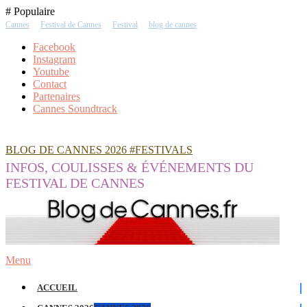
Skip
# Populaire
To
Cannes
Festival de Cannes
Festival
blog de cannes
Content
Facebook
Instagram
Youtube
Contact
Partenaires
Cannes Soundtrack
BLOG DE CANNES 2026 #FESTIVALS
INFOS, COULISSES & ÉVÉNEMENTS DU
FESTIVAL DE CANNES
Menu
ACCUEIL