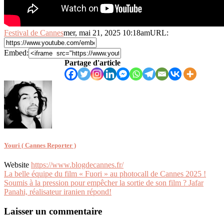
Festival de Cannes
mer, mai 21, 2025 10:18am
URL:
Embed:
Partage d'article
Youri ( Cannes Reporter )
Website
https://www.blogdecannes.fr/
Navigation
La belle équipe du film « Fuori » au photocall de Cannes 2025 !
Soumis à la pression pour empêcher la sortie de son film ? Jafar
de
Panahi, réalisateur iranien répond!
l’article
Laisser un commentaire