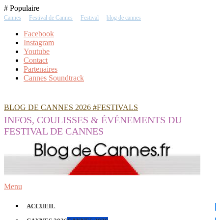
Skip
# Populaire
To
Cannes
Festival de Cannes
Festival
blog de cannes
Content
Facebook
Instagram
Youtube
Contact
Partenaires
Cannes Soundtrack
BLOG DE CANNES 2026 #FESTIVALS
INFOS, COULISSES & ÉVÉNEMENTS DU
FESTIVAL DE CANNES
Menu
ACCUEIL