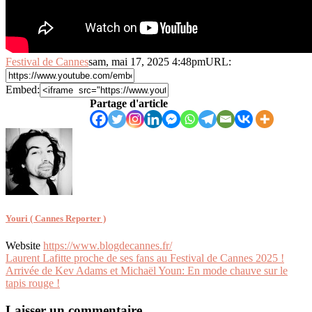
Festival de Cannes
sam, mai 17, 2025 4:48pm
URL:
Embed:
Partage d'article
Youri ( Cannes Reporter )
Website
https://www.blogdecannes.fr/
Navigation
Laurent Lafitte proche de ses fans au Festival de Cannes 2025 !
Arrivée de Kev Adams et Michaël Youn: En mode chauve sur le
de
tapis rouge !
l’article
Laisser un commentaire