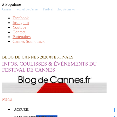
Skip
# Populaire
To
Cannes
Festival de Cannes
Festival
blog de cannes
Content
Facebook
Instagram
Youtube
Contact
Partenaires
Cannes Soundtrack
BLOG DE CANNES 2026 #FESTIVALS
INFOS, COULISSES & ÉVÉNEMENTS DU
FESTIVAL DE CANNES
Menu
ACCUEIL