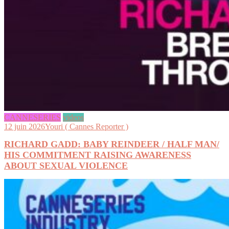
CANNESERIES
videos
12 juin 2026
Youri ( Cannes Reporter )
RICHARD GADD: BABY REINDEER / HALF MAN/
HIS COMMITMENT RAISING AWARENESS
ABOUT SEXUAL VIOLENCE