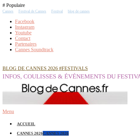
Skip
# Populaire
To
Cannes
Festival de Cannes
Festival
blog de cannes
Content
Facebook
Instagram
Youtube
Contact
Partenaires
Cannes Soundtrack
BLOG DE CANNES 2026 #FESTIVALS
INFOS, COULISSES & ÉVÉNEMENTS DU FESTIV
Menu
ACCUEIL
CANNES 2026
CANNES 2026