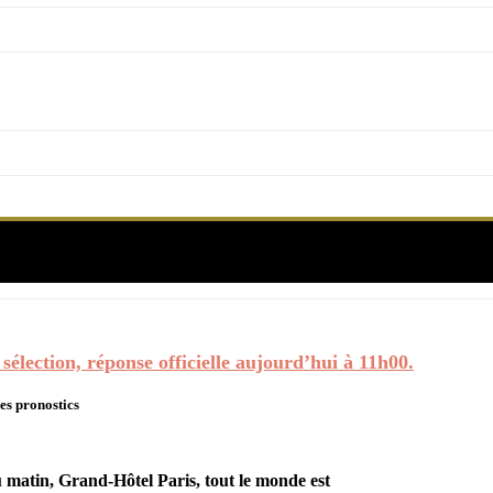
es fait ses pronostics pour la sélection, réponse off
sélection, réponse officielle aujourd’hui à 11h00.
ses pronostics
u matin, Grand-Hôtel Paris, tout le monde est