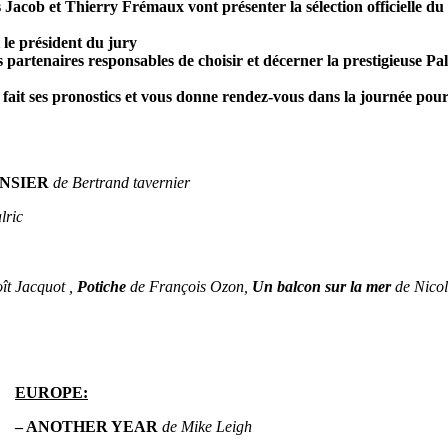
es Jacob et Thierry Frémaux vont présenter la sélection officielle d
 le président du jury
s partenaires responsables
de choisir et décerner la prestigieuse Pa
fait ses pronostics et vous donne rendez-vous dans la journée pour l
ENSIER
de Bertrand tavernier
lric
ît Jacquot ,
Potiche
de François Ozon,
Un balcon sur la mer
de Nico
EUROPE:
– ANOTHER YEAR
de Mike Leigh