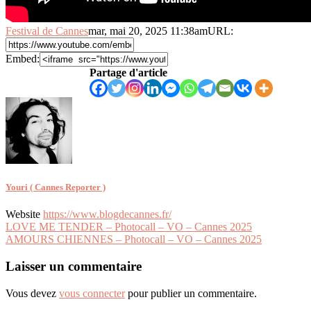
Festival de Cannes
mar, mai 20, 2025 11:38am
URL:
Embed:
Partage d'article
Youri ( Cannes Reporter )
Website
https://www.blogdecannes.fr/
Navigation
LOVE ME TENDER – Photocall – VO – Cannes 2025
AMOURS CHIENNES – Photocall – VO – Cannes 2025
de
l’article
Laisser un commentaire
Vous devez
vous connecter
pour publier un commentaire.