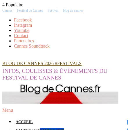
Skip
# Populaire
To
Cannes
Festival de Cannes
Festival
blog de cannes
Content
Facebook
Instagram
Youtube
Contact
Partenaires
Cannes Soundtrack
BLOG DE CANNES 2026 #FESTIVALS
INFOS, COULISSES & ÉVÉNEMENTS DU
FESTIVAL DE CANNES
Menu
ACCUEIL