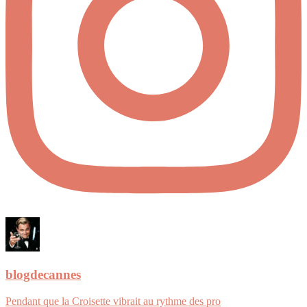
blogdecannes
Pendant que la Croisette vibrait au rythme des pro