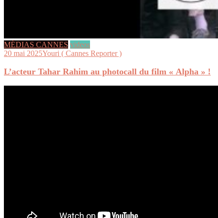
MÉDIAS CANNES
videos
20 mai 2025
Youri ( Cannes Reporter )
L’acteur Tahar Rahim au photocall du film « Alpha » !