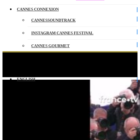
CANNES CONNEXION
CANNESSOUNDTRACK
INSTAGRAM CANNES FESTIVAL
CANNES GOURMET
CONTACT
L’acteur Tahar Rahim au photocall du film
« Alpha » !
PARTENAIRES
ENGLISH