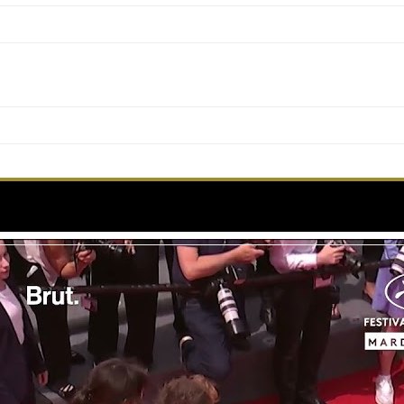
eur Alexandre Kouznetsov foule le tapis rouge de Ca