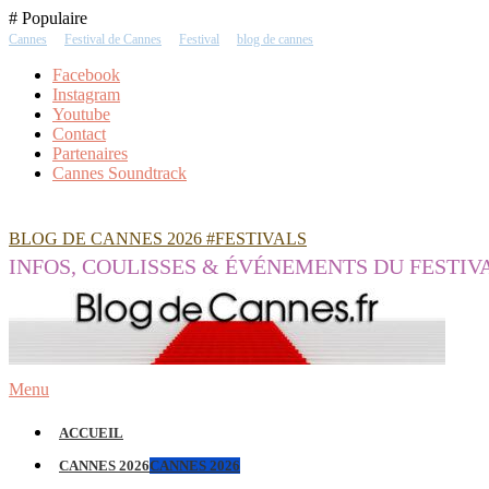
Skip
# Populaire
To
Cannes
Festival de Cannes
Festival
blog de cannes
Content
Facebook
Instagram
Youtube
Contact
Partenaires
Cannes Soundtrack
BLOG DE CANNES 2026 #FESTIVALS
INFOS, COULISSES & ÉVÉNEMENTS DU FESTIV
Menu
ACCUEIL
CANNES 2026
CANNES 2026