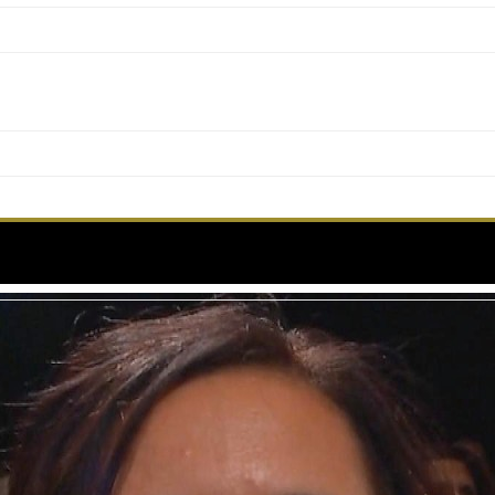
A VIE D’UNE FEMME – RANG I – V0 – Cannes 20