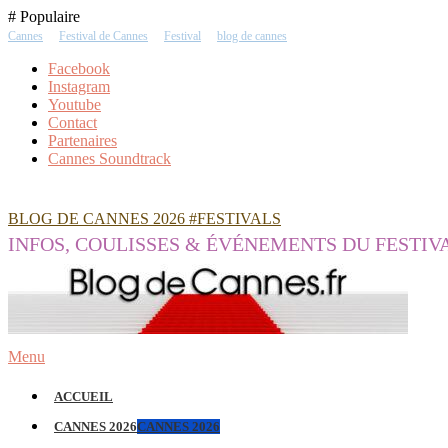
Skip
# Populaire
To
Cannes
Festival de Cannes
Festival
blog de cannes
Content
Facebook
Instagram
Youtube
Contact
Partenaires
Cannes Soundtrack
BLOG DE CANNES 2026 #FESTIVALS
INFOS, COULISSES & ÉVÉNEMENTS DU FESTIV
Menu
ACCUEIL
CANNES 2026
CANNES 2026